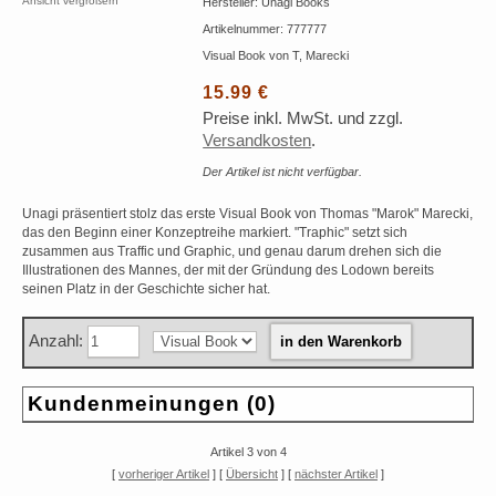
Ansicht vergrößern
Hersteller: Unagi Books
Artikelnummer: 777777
Visual Book von T, Marecki
15.99 €
Preise inkl. MwSt. und zzgl.
Versandkosten
.
Der Artikel ist nicht verfügbar.
Unagi präsentiert stolz das erste Visual Book von Thomas "Marok" Marecki,
das den Beginn einer Konzeptreihe markiert. "Traphic" setzt sich
zusammen aus Traffic und Graphic, und genau darum drehen sich die
Illustrationen des Mannes, der mit der Gründung des Lodown bereits
seinen Platz in der Geschichte sicher hat.
Anzahl:
Kundenmeinungen (0)
Artikel 3 von 4
[
vorheriger Artikel
] [
Übersicht
] [
nächster Artikel
]