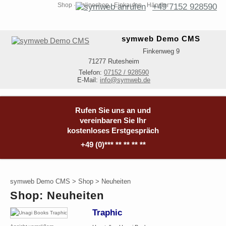
Shop · Onlineshop · Einkaufen · Händler
+49 7152 928590
symweb Demo CMS
Finkenweg 9
71277
Rutesheim
Telefon:
07152 / 928590
E-Mail:
info@symweb.de
Rufen Sie uns an und
vereinbaren Sie Ihr
kostenloses Erstgespräch
+49 (0)*** ** ** ** **
symweb Demo CMS >
Shop
>
Neuheiten
Shop: Neuheiten
Traphic